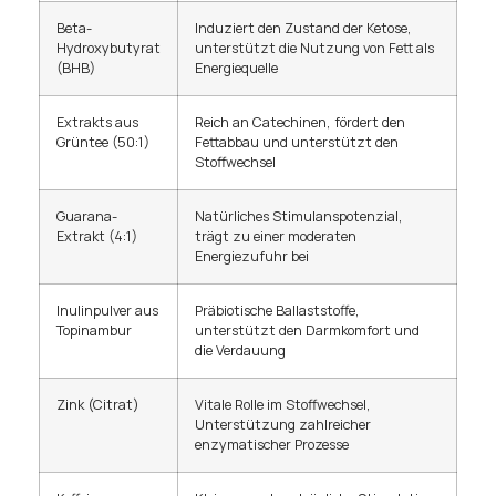
Beta-
Induziert den Zustand der Ketose,
Hydroxybutyrat
unterstützt die Nutzung von Fett als
(BHB)
Energiequelle
Extrakts aus
Reich an Catechinen, fördert den
Grüntee (50:1)
Fettabbau und unterstützt den
Stoffwechsel
Guarana-
Natürliches Stimulanspotenzial,
Extrakt (4:1)
trägt zu einer moderaten
Energiezufuhr bei
Inulinpulver aus
Präbiotische Ballaststoffe,
Topinambur
unterstützt den Darmkomfort und
die Verdauung
Zink (Citrat)
Vitale Rolle im Stoffwechsel,
Unterstützung zahlreicher
enzymatischer Prozesse