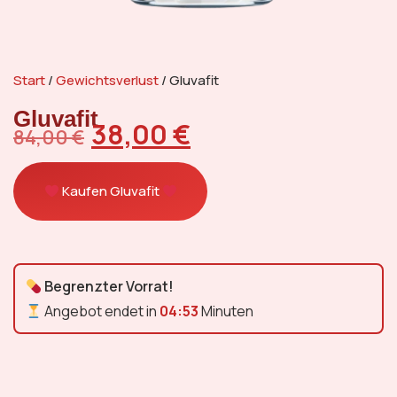
Start
/
Gewichtsverlust
/ Gluvafit
Gluvafit
38,00
€
84,00
€
Kaufen Gluvafit
Begrenzter Vorrat!
Angebot endet in
04:52
Minuten