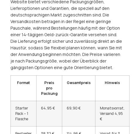
Website bietet verschiedene Packungsgrößen,
Lieferoptionen und Garantien, die speziell auf den
deutschsprachigen Markt zugeschnitten sind. Die
Versandkosten betragen in der Regel eine geringe
Pauschale, während Bestellungen häufig mit der Option
einer 14-tägigen Geld-zurück-Garantie versehen sind.
Die Lieferung erfolgt sicher und zuverlässig direkt an die
Haustür, sodass Sie flexibel planen können, wann Sie mit
der Anwendung beginnen möchten. Die Preise variieren
je nach Packungsgröße, wobei der Überblick der
gängigsten Optionen eine gute Orientierung bietet.
Format
Preis
Gesamtpreis
Hinweis
pro
Packung
Starter
64,95 €
69,90 €
Monatsvorrat,
Pack – 1
Versand 4,95
Flasche
€
Bestseller
38,32 €
114,96 €
Vorrat für 3