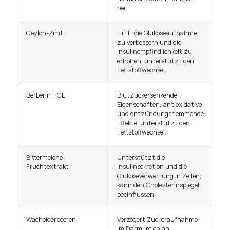
bei.
Ceylon-Zimt
Hilft, die Glukoseaufnahme
zu verbessern und die
Insulinempfindlichkeit zu
erhöhen; unterstützt den
Fettstoffwechsel.
Berberin HCL
Blutzuckersenkende
Eigenschaften, antioxidative
und entzündungshemmende
Effekte; unterstützt den
Fettstoffwechsel.
Bittermelone
Unterstützt die
Fruchtextrakt
Insulinsekretion und die
Glukoseverwertung in Zellen;
kann den Cholesterinspiegel
beeinflussen.
Wacholderbeeren
Verzögert Zuckeraufnahme
im Darm, reich an