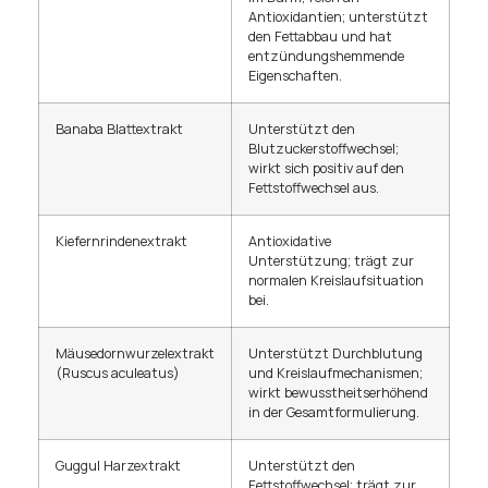
Antioxidantien; unterstützt
den Fettabbau und hat
entzündungshemmende
Eigenschaften.
Banaba Blattextrakt
Unterstützt den
Blutzuckerstoffwechsel;
wirkt sich positiv auf den
Fettstoffwechsel aus.
Kiefernrindenextrakt
Antioxidative
Unterstützung; trägt zur
normalen Kreislaufsituation
bei.
Mäusedornwurzelextrakt
Unterstützt Durchblutung
(Ruscus aculeatus)
und Kreislaufmechanismen;
wirkt bewusstheitserhöhend
in der Gesamtformulierung.
Guggul Harzextrakt
Unterstützt den
Fettstoffwechsel; trägt zur