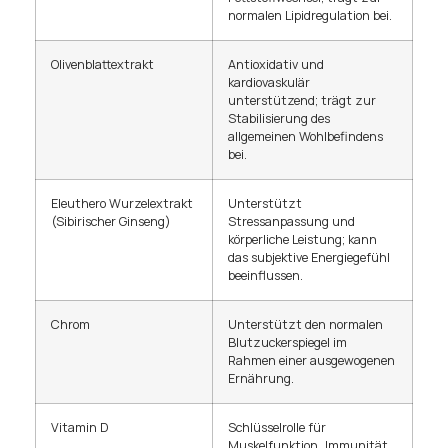
normalen Lipidregulation bei.
Olivenblattextrakt
Antioxidativ und
kardiovaskulär
unterstützend; trägt zur
Stabilisierung des
allgemeinen Wohlbefindens
bei.
Eleuthero Wurzelextrakt
Unterstützt
(Sibirischer Ginseng)
Stressanpassung und
körperliche Leistung; kann
das subjektive Energiegefühl
beeinflussen.
Chrom
Unterstützt den normalen
Blutzuckerspiegel im
Rahmen einer ausgewogenen
Ernährung.
Vitamin D
Schlüsselrolle für
Muskelfunktion, Immunität