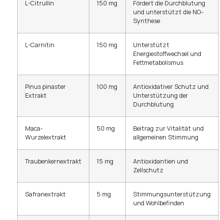
L-Citrullin
150 mg
Fördert die Durchblutung
und unterstützt die NO-
Synthese
L-Carnitin
150 mg
Unterstützt
Energiestoffwechsel und
Fettmetabolismus
Pinus pinaster
100 mg
Antioxidativer Schutz und
Extrakt
Unterstützung der
Durchblutung
Maca-
50 mg
Beitrag zur Vitalität und
Wurzelextrakt
allgemeinen Stimmung
Traubenkernextrakt
15 mg
Antioxidantien und
Zellschutz
Safranextrakt
5 mg
Stimmungsunterstützung
und Wohlbefinden