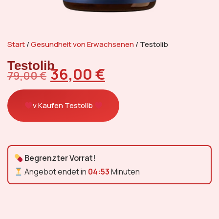
Start
/
Gesundheit von Erwachsenen
/ Testolib
Testolib
36,00
€
79,00
€
v Kaufen Testolib
Begrenzter Vorrat!
Angebot endet in
04:52
Minuten