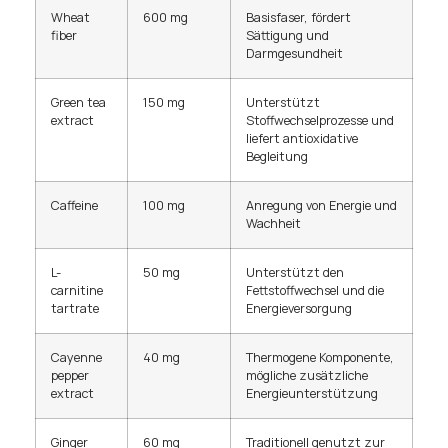
Wheat
600 mg
Basisfaser, fördert
fiber
Sättigung und
Darmgesundheit
Green tea
150 mg
Unterstützt
extract
Stoffwechselprozesse und
liefert antioxidative
Begleitung
Caffeine
100 mg
Anregung von Energie und
Wachheit
L-
50 mg
Unterstützt den
carnitine
Fettstoffwechsel und die
tartrate
Energieversorgung
Cayenne
40 mg
Thermogene Komponente,
pepper
mögliche zusätzliche
extract
Energieunterstützung
Ginger
60 mg
Traditionell genutzt zur