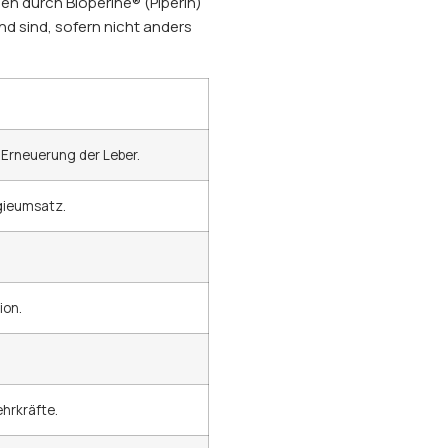
en durch Bioperine® (Piperin)
nd sind, sofern nicht anders
 Erneuerung der Leber.
gieumsatz.
ion.
hrkräfte.