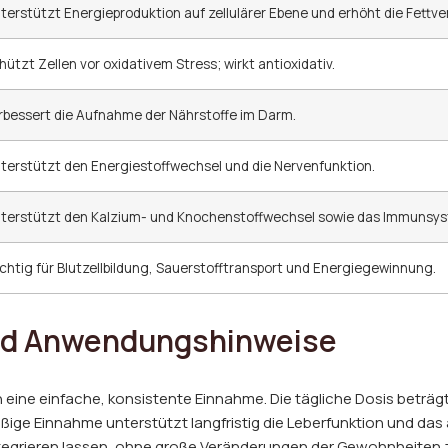
terstützt Energieproduktion auf zellulärer Ebene und erhöht die Fettv
hützt Zellen vor oxidativem Stress; wirkt antioxidativ.
rbessert die Aufnahme der Nährstoffe im Darm.
terstützt den Energiestoffwechsel und die Nervenfunktion.
terstützt den Kalzium- und Knochenstoffwechsel sowie das Immunsy
chtig für Blutzellbildung, Sauerstofftransport und Energiegewinnung.
nd Anwendungshinweise
h eine einfache, konsistente Einnahme. Die tägliche Dosis beträg
ige Einnahme unterstützt langfristig die Leberfunktion und das
g integrieren lassen, ohne große Veränderungen der Gewohnheiten