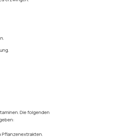
n.
ung.
itaminen. Die folgenden
ugeben:
 Pflanzenextrakten.