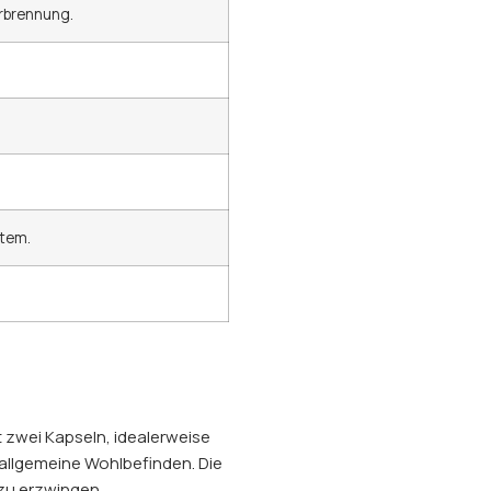
erbrennung.
stem.
t zwei Kapseln, idealerweise
 allgemeine Wohlbefinden. Die
 zu erzwingen.