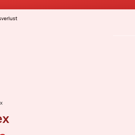
verlust
ex
ex