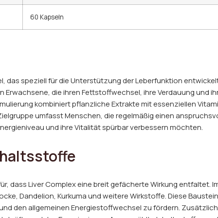
60 Kapseln
, das speziell für die Unterstützung der Leberfunktion entwickel
n Erwachsene, die ihren Fettstoffwechsel, ihre Verdauung und i
mulierung kombiniert pflanzliche Extrakte mit essenziellen Vitam
 Zielgruppe umfasst Menschen, die regelmäßig einen anspruchsvol
ergieniveau und ihre Vitalität spürbar verbessern möchten.
altsstoffe
r, dass Liver Complex eine breit gefächerte Wirkung entfaltet. I
ocke, Dandelion, Kurkuma und weitere Wirkstoffe. Diese Baustein
nd den allgemeinen Energiestoffwechsel zu fördern. Zusätzlich li