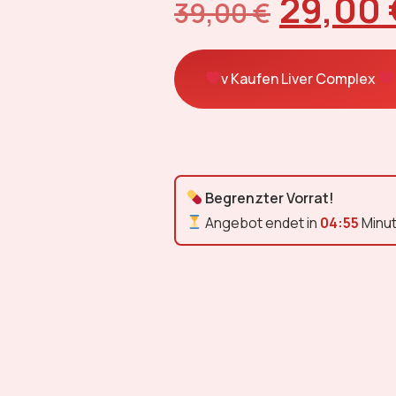
29,00
39,00
€
v Kaufen Liver Complex
Begrenzter Vorrat!
Angebot endet in
04:55
Minu