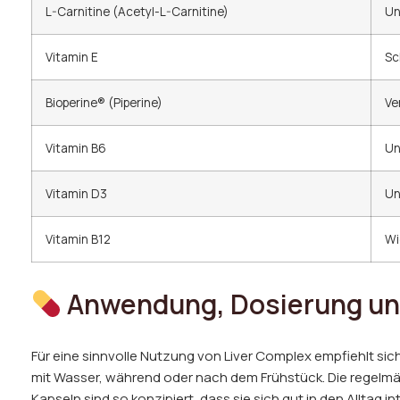
L-Carnitine (Acetyl-L-Carnitine)
Un
Vitamin E
Sc
Bioperine® (Piperine)
Ve
Vitamin B6
Un
Vitamin D3
Un
Vitamin B12
Wi
Anwendung, Dosierung u
Für eine sinnvolle Nutzung von Liver Complex empfiehlt sic
mit Wasser, während oder nach dem Frühstück. Die regelmäß
Kapseln sind so konzipiert, dass sie sich gut in den Allta