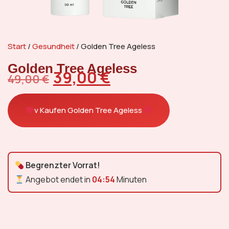
Start
/
Gesundheit
/ Golden Tree Ageless
Golden Tree Ageless
39,00
€
49,00
€
v Kaufen Golden Tree Ageless
Begrenzter Vorrat!
Angebot endet in
04:53
Minuten