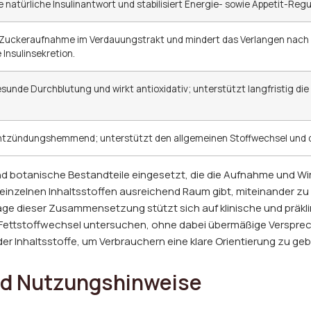
 natürliche Insulinantwort und stabilisiert Energie- sowie Appetit-Regu
 Zuckeraufnahme im Verdauungstrakt und mindert das Verlangen nach
e Insulinsekretion.
esunde Durchblutung und wirkt antioxidativ; unterstützt langfristig di
entzündungshemmend; unterstützt den allgemeinen Stoffwechsel und d
nd botanische Bestandteile eingesetzt, die die Aufnahme und Wi
n einzelnen Inhaltsstoffen ausreichend Raum gibt, miteinander zu
age dieser Zusammensetzung stützt sich auf klinische und präkli
d Fettstoffwechsel untersuchen, ohne dabei übermäßige Verspre
er Inhaltsstoffe, um Verbrauchern eine klare Orientierung zu geb
d Nutzungshinweise