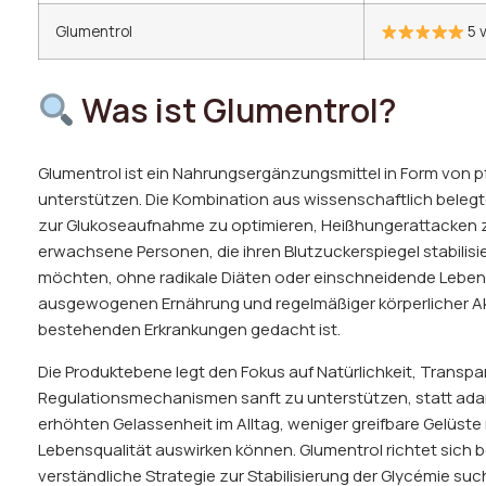
Glumentrol
5 
Was ist Glumentrol?
Glumentrol ist ein Nahrungsergänzungsmittel in Form von pf
unterstützen. Die Kombination aus wissenschaftlich belegte
zur Glukoseaufnahme zu optimieren, Heißhungerattacken zu
erwachsene Personen, die ihren Blutzuckerspiegel stabilisi
möchten, ohne radikale Diäten oder einschneidende Lebens
ausgewogenen Ernährung und regelmäßiger körperlicher Akti
bestehenden Erkrankungen gedacht ist.
Die Produktebene legt den Fokus auf Natürlichkeit, Transpa
Regulationsmechanismen sanft zu unterstützen, statt adan
erhöhten Gelassenheit im Alltag, weniger greifbare Gelüste
Lebensqualität auswirken können. Glumentrol richtet sich bes
verständliche Strategie zur Stabilisierung der Glycémie suc