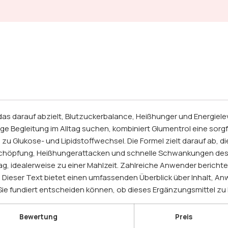
as darauf abzielt, Blutzuckerbalance, Heißhunger und Energielev
ige Begleitung im Alltag suchen, kombiniert Glumentrol eine sor
zu Glukose- und Lipidstoffwechsel. Die Formel zielt darauf ab, 
schöpfung, Heißhungerattacken und schnelle Schwankungen des 
Tag, idealerweise zu einer Mahlzeit. Zahlreiche Anwender bericht
Dieser Text bietet einen umfassenden Überblick über Inhalt, A
Sie fundiert entscheiden können, ob dieses Ergänzungsmittel zu 
Bewertung
Preis