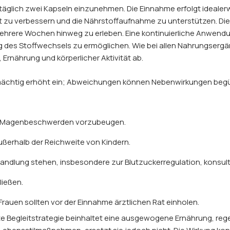
täglich zwei Kapseln einzunehmen. Die Einnahme erfolgt idealer
it zu verbessern und die Nährstoffaufnahme zu unterstützen. Di
 mehrere Wochen hinweg zu erleben. Eine kontinuierliche Anwend
ng des Stoffwechsels zu ermöglichen. Wie bei allen Nahrungserg
 Ernährung und körperlicher Aktivität ab.
mächtig erhöht ein; Abweichungen können Nebenwirkungen beg
 um Magenbeschwerden vorzubeugen.
ußerhalb der Reichweite von Kindern.
ndlung stehen, insbesondere zur Blutzuckerregulation, konsult
ließen.
Frauen sollten vor der Einnahme ärztlichen Rat einholen.
te Begleitstrategie beinhaltet eine ausgewogene Ernährung, r