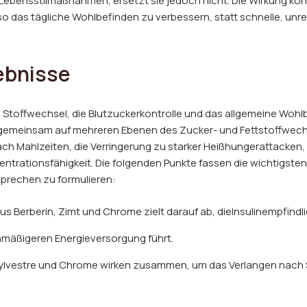
Lebensstilmaßnahmen, ersetzt sie jedoch nicht. Die Wirkung konz
 das tägliche Wohlbefinden zu verbessern, statt schnelle, unre
ebnisse
n Stoffwechsel, die Blutzuckerkontrolle und das allgemeine Wohlb
ie gemeinsam auf mehreren Ebenen des Zucker- und Fettstoffwech
ach Mahlzeiten, die Verringerung zu starker Heißhungerattacken,
zentrationsfähigkeit. Die folgenden Punkte fassen die wichtigs
prechen zu formulieren:
us Berberin, Zimt und Chrome zielt darauf ab, dieInsulinempfindl
chmäßigeren Energieversorgung führt.
ylvestre und Chrome wirken zusammen, um das Verlangen nach 