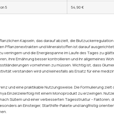
von 5
54,90 €
lanzlichen Kapseln, das darauf abzielt, die Blutzuckerregulatio
n Pflanzenextrakten und Mineralstoffen ist darauf ausgerichtet,
 verringern und die Energiespanne im Laufe des Tages zu glätte
eren, ihre Ernährung besser kontrollieren und ihr allgemeines Wo
stiländerungen vornehmen zu müssen. Wichtig ist, dass Glument
vität verstanden wird und keinesfalls als Ersatz für eine mediz
renz und eine praktikable Nutzungsweise. Die Formulierung zielt 
ya Einzelzielerfolg mit einem Monoprodukt zu erzwingen. Nutzer
 nach Süßem und einer verbesserten Tagesstruktur – Faktoren, die
onders an Einsteiger, Starthilfe-Pakete und langfristig orientier
hen.