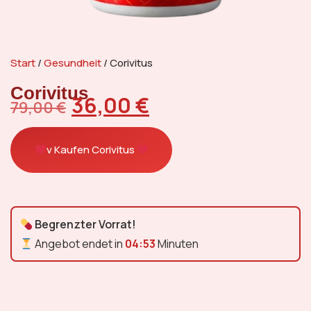
Start
/
Gesundheit
/ Corivitus
Corivitus
36,00
€
79,00
€
v Kaufen Corivitus
Begrenzter Vorrat!
Angebot endet in
04:52
Minuten