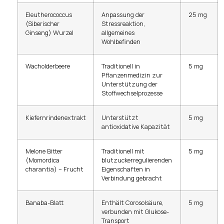
Eleutherococcus
Anpassung der
25 mg
(Siberischer
Stressreaktion,
Ginseng) Wurzel
allgemeines
Wohlbefinden
Wacholderbeere
Traditionell in
5 mg
Pflanzenmedizin zur
Unterstützung der
Stoffwechselprozesse
Kiefernrindenextrakt
Unterstützt
5 mg
antioxidative Kapazität
Melone Bitter
Traditionell mit
5 mg
(Momordica
blutzuckerregulierenden
charantia) – Frucht
Eigenschaften in
Verbindung gebracht
Banaba-Blatt
Enthält Corosolsäure,
5 mg
verbunden mit Glukose-
Transport