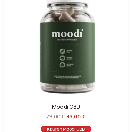
Moodi CBD
79,00
€
36,00
€
Kaufen Moodi CBD