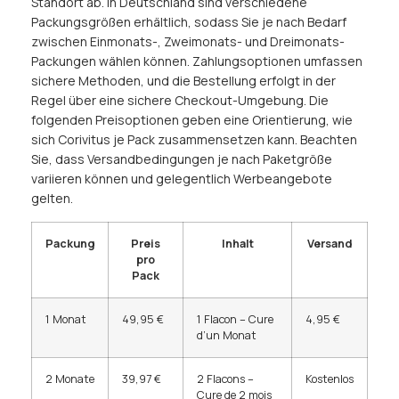
Standort ab. In Deutschland sind verschiedene
Packungsgrößen erhältlich, sodass Sie je nach Bedarf
zwischen Einmonats-, Zweimonats- und Dreimonats-
Packungen wählen können. Zahlungsoptionen umfassen
sichere Methoden, und die Bestellung erfolgt in der
Regel über eine sichere Checkout-Umgebung. Die
folgenden Preisoptionen geben eine Orientierung, wie
sich Corivitus je Pack zusammensetzen kann. Beachten
Sie, dass Versandbedingungen je nach Paketgröße
variieren können und gelegentlich Werbeangebote
gelten.
Packung
Preis
Inhalt
Versand
pro
Pack
1 Monat
49,95 €
1 Flacon – Cure
4,95 €
d’un Monat
2 Monate
39,97 €
2 Flacons –
Kostenlos
Cure de 2 mois