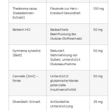
Theobroma cacao
Flavanole zur Herz-
100 mg
(Kakaobohnen-
Kreislauf-Gesundheit
Extrakt)
Berberin HCl
Beobachtete
50 mg
Beeinflussung des
Glukose-Stoffwechsels
Gymnema sylvestre
Reduziert
50 mg
(Blatt)
Wahrnehmung von
Süßem, unterstützt
Glukoseaufnahme
Cannelle (Zimt) –
Unterstützt
50 mg
Rinde
glukämische Marker,
potenzielle
Insulinsensitivität
Olivenblatt- Extrakt
Antioxidative
25 mg
Unterstützung