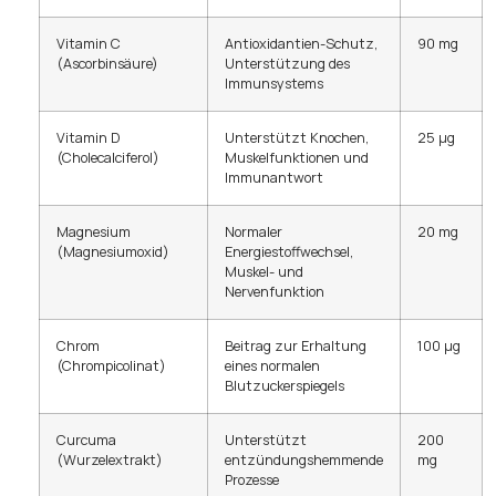
Vitamin C
Antioxidantien-Schutz,
90 mg
(Ascorbinsäure)
Unterstützung des
Immunsystems
Vitamin D
Unterstützt Knochen,
25 µg
(Cholecalciferol)
Muskelfunktionen und
Immunantwort
Magnesium
Normaler
20 mg
(Magnesiumoxid)
Energiestoffwechsel,
Muskel- und
Nervenfunktion
Chrom
Beitrag zur Erhaltung
100 µg
(Chrompicolinat)
eines normalen
Blutzuckerspiegels
Curcuma
Unterstützt
200
(Wurzelextrakt)
entzündungshemmende
mg
Prozesse