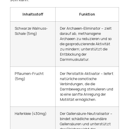
Inhaltsstoff
Funktion
Schwarze Walnuss-
Der Archaeen-Eliminator – zielt
Schale (5mg)
darauf ab, methanogene
Archaeen zu reduzieren und so
die gasproduzierende Aktivität
zu mindern; unterstützt die
Entblockung der
Darmmuskulatur.
Pflaumen-Frucht
Der Peristaltik-Aktivator – liefert
(5mg)
natürliche osmotische
Verbindungen, die die
Darmbewegung stimulieren und
so eine sanfte Anregung der
Motilität ermöglichen.
Haferkleie (430mg)
Der Gallensäure-Neutralisator –
bindet schädliche sekundäre
Gallensäuren und unterstützt