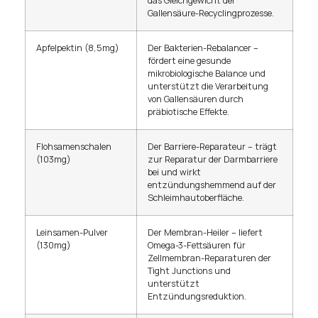
das Gleichgewicht der
Gallensäure-Recyclingprozesse.
Apfelpektin (8,5mg)
Der Bakterien-Rebalancer –
fördert eine gesunde
mikrobiologische Balance und
unterstützt die Verarbeitung
von Gallensäuren durch
präbiotische Effekte.
Flohsamenschalen
Der Barriere-Reparateur – trägt
(103mg)
zur Reparatur der Darmbarriere
bei und wirkt
entzündungshemmend auf der
Schleimhautoberfläche.
Leinsamen-Pulver
Der Membran-Heiler – liefert
(130mg)
Omega-3-Fettsäuren für
Zellmembran-Reparaturen der
Tight Junctions und
unterstützt
Entzündungsreduktion.