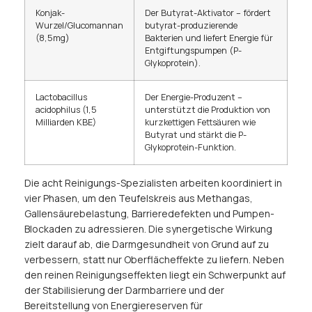
Konjak-
Der Butyrat-Aktivator – fördert
Wurzel/Glucomannan
butyrat-produzierende
(8,5mg)
Bakterien und liefert Energie für
Entgiftungspumpen (P-
Glykoprotein).
Lactobacillus
Der Energie-Produzent –
acidophilus (1,5
unterstützt die Produktion von
Milliarden KBE)
kurzkettigen Fettsäuren wie
Butyrat und stärkt die P-
Glykoprotein-Funktion.
Die acht Reinigungs-Spezialisten arbeiten koordiniert in
vier Phasen, um den Teufelskreis aus Methangas,
Gallensäurebelastung, Barrieredefekten und Pumpen-
Blockaden zu adressieren. Die synergetische Wirkung
zielt darauf ab, die Darmgesundheit von Grund auf zu
verbessern, statt nur Oberflächeffekte zu liefern. Neben
den reinen Reinigungseffekten liegt ein Schwerpunkt auf
der Stabilisierung der Darmbarriere und der
Bereitstellung von Energiereserven für