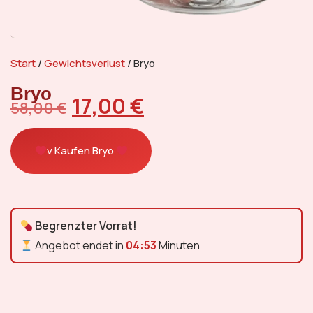
Start
/
Gewichtsverlust
/ Bryo
Bryo
17,00
€
58,00
€
v Kaufen Bryo
Begrenzter Vorrat!
Angebot endet in
04:52
Minuten