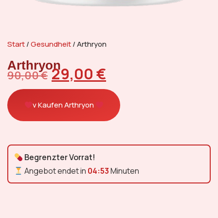
Start
/
Gesundheit
/ Arthryon
Arthryon
29,00
€
90,00
€
v Kaufen Arthryon
Begrenzter Vorrat!
Angebot endet in
04:52
Minuten