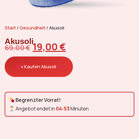
Start
/
Gesundheit
/ Akusoli
Akusoli
19,00
€
69,00
€
v Kaufen Akusoli
Begrenzter Vorrat!
Angebot endet in
04:52
Minuten