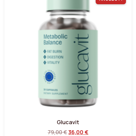
Glucavit
79,00
€
36,00
€