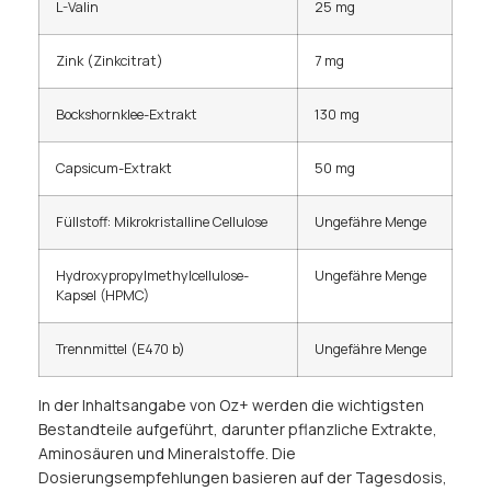
L-Valin
25 mg
Zink (Zinkcitrat)
7 mg
Bockshornklee-Extrakt
130 mg
Capsicum-Extrakt
50 mg
Füllstoff: Mikrokristalline Cellulose
Ungefähre Menge
Hydroxypropylmethylcellulose-
Ungefähre Menge
Kapsel (HPMC)
Trennmittel (E470 b)
Ungefähre Menge
In der Inhaltsangabe von Oz+ werden die wichtigsten
Bestandteile aufgeführt, darunter pflanzliche Extrakte,
Aminosäuren und Mineralstoffe. Die
Dosierungsempfehlungen basieren auf der Tagesdosis,