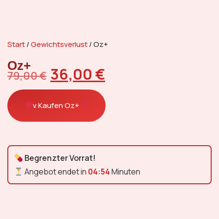
Start
/
Gewichtsverlust
/ Oz+
Oz+
36,00
€
79,00
€
v Kaufen Oz+
Begrenzter Vorrat!
Angebot endet in
04:53
Minuten